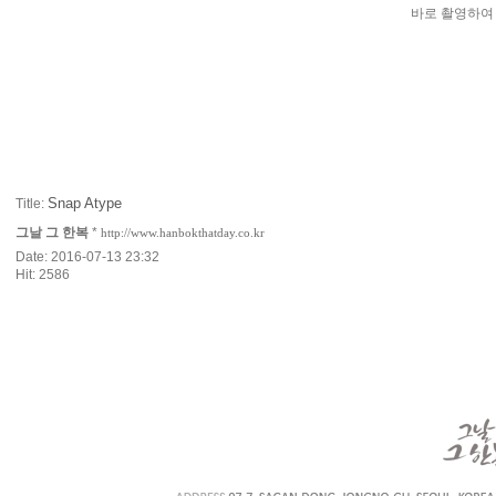
바로 촬영하여
Snap Atype
Title:
그날 그 한복
*
http://www.hanbokthatday.co.kr
Date: 2016-07-13 23:32
Hit: 2586